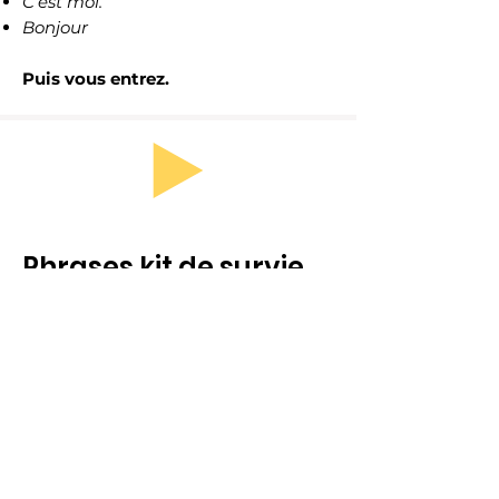
C’est moi.
Bonjour
Puis vous entrez.
Phrases kit de survie
Pour décrire ses symptômes
État général
Je ne me sens pas bien.
Je suis très fatigué(e).
Je me sens faible.
Je suis épuisé(e).
État grippal