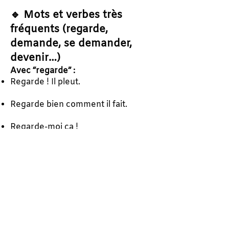
🔹 Mots et verbes très
fréquents (regarde,
demande, se demander,
devenir…)
Avec “regarde” :
Regarde ! Il pleut.
Regarde bien comment il fait.
Regarde-moi ça !
Avec “demander” / “se demander” :
Je te demande pardon.
Tu me demandes de l’aider ?
Je me demande si c’est vrai.
Il se demande pourquoi tu pars.